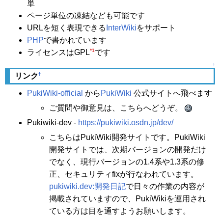
単
ページ単位の凍結なども可能です
URLを短く表現できる
InterWiki
をサポート
PHP
で書かれています
*1
ライセンスはGPL
です
↑
†
リンク
PukiWiki-official
から
PukiWiki
公式サイトへ飛べます
ご質問や御意見は、こちらへどうぞ。
Pukiwiki-dev -
https://pukiwiki.osdn.jp/dev/
こちらはPukiWiki開発サイトです。PukiWiki
開発サイトでは、次期バージョンの開発だけ
でなく、現行バージョンの1.4系や1.3系の修
正、セキュリティfixが行なわれています。
pukiwiki.dev:開発日記
で日々の作業の内容が
掲載されていますので、PukiWikiを運用され
ている方は目を通すようお願いします。