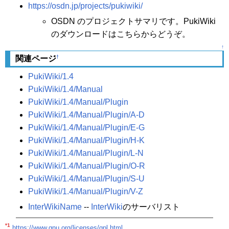
https://osdn.jp/projects/pukiwiki/
OSDN のプロジェクトサマリです。PukiWiki
のダウンロードはこちらからどうぞ。
↑
†
関連ページ
PukiWiki/1.4
PukiWiki/1.4/Manual
PukiWiki/1.4/Manual/Plugin
PukiWiki/1.4/Manual/Plugin/A-D
PukiWiki/1.4/Manual/Plugin/E-G
PukiWiki/1.4/Manual/Plugin/H-K
PukiWiki/1.4/Manual/Plugin/L-N
PukiWiki/1.4/Manual/Plugin/O-R
PukiWiki/1.4/Manual/Plugin/S-U
PukiWiki/1.4/Manual/Plugin/V-Z
InterWikiName
--
InterWiki
のサーバリスト
*1
https://www.gnu.org/licenses/gpl.html