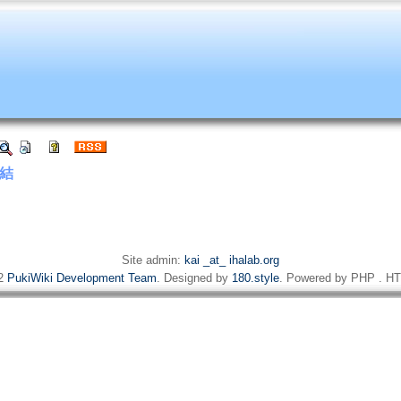
結
。
Site admin:
kai _at_ ihalab.org
22
PukiWiki Development Team
. Designed by
180.style
. Powered by PHP . HT