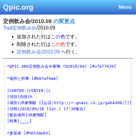
Qpic.org
Menu
定例飲み会/2010.09
の変更点
Top
/
定例飲み会
/
2010.09
追加された行は
この色
です。
削除された行は
この色
です。
定例飲み会/2010.09
へ行く。
*QPIC.ORG定例飲み会＠巣鴨 (02010/09) [#u7e77639]

*場所と幹事 [#b07af9ae]

|CENTER:|CENTER:|c

|項目|内容|h

|場所|JR巣鴨駅 [[お店:http://r.gnavi.co.jp/gab4300/]]|

|日時|2010/09/18 (Sat.) 17:30集合|

|集合場所|JR巣鴨駅|

|幹事|____|

*参加者 [#h653de93]
