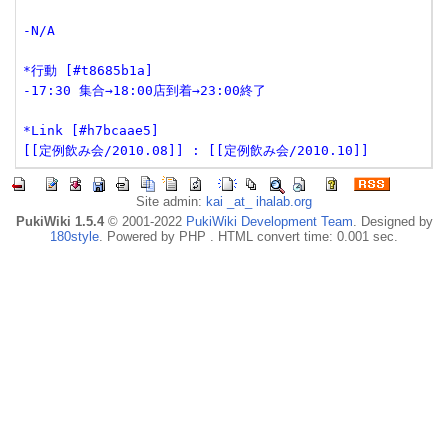
-N/A

*行動 [#t8685b1a]

-17:30 集合→18:00店到着→23:00終了

*Link [#h7bcaae5]

[[定例飲み会/2010.08]] : [[定例飲み会/2010.10]]
Site admin:
kai _at_ ihalab.org
PukiWiki 1.5.4
© 2001-2022
PukiWiki Development Team
. Designed by
180style
. Powered by PHP . HTML convert time: 0.001 sec.